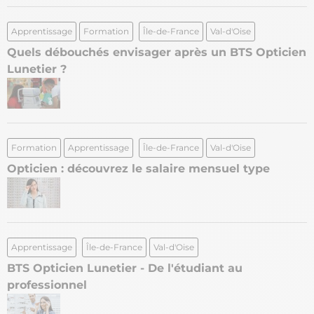
Apprentissage
Formation
Île-de-France
Val-d'Oise
Quels débouchés envisager après un BTS Opticien
Lunetier ?
Formation
Apprentissage
Île-de-France
Val-d'Oise
Opticien : découvrez le salaire mensuel type
Apprentissage
Île-de-France
Val-d'Oise
BTS Opticien Lunetier - De l'étudiant au
professionnel