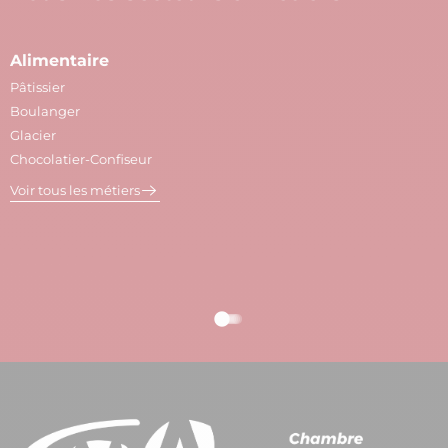
Alimentaire
A
Pâtissier
M
Boulanger
C
Glacier
P
Chocolatier-Confiseur
V
Voir tous les métiers