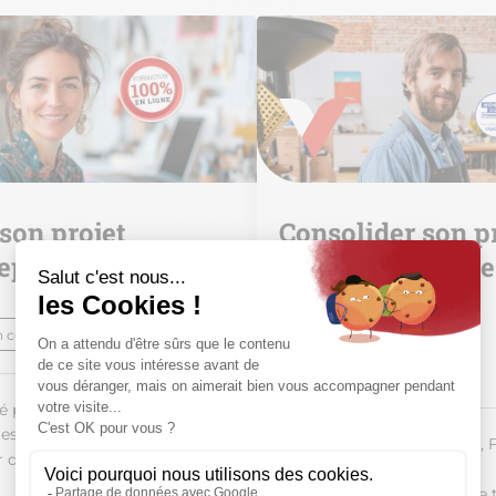
 son projet
Consolider son p
eprise (distanciel)
micro-entreprise
(présentiel)
 courte
Formation courte
é par
OPCO, CPF, FAFCEA
res
Financé par
OPCO, CPF, 
?
ir de 700 €
2 jours - 14 heures
à partir de 450€ nets de 