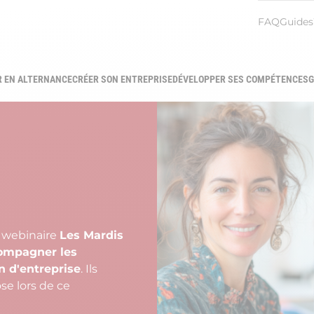
Menu
FAQ
Guides
heade
R EN ALTERNANCE
CRÉER SON ENTREPRISE
DÉVELOPPER SES COMPÉTENCES
G
gation
ipale
e webinaire
Les Mardis
ompagner les
n d'entreprise
. Ils
se lors de ce