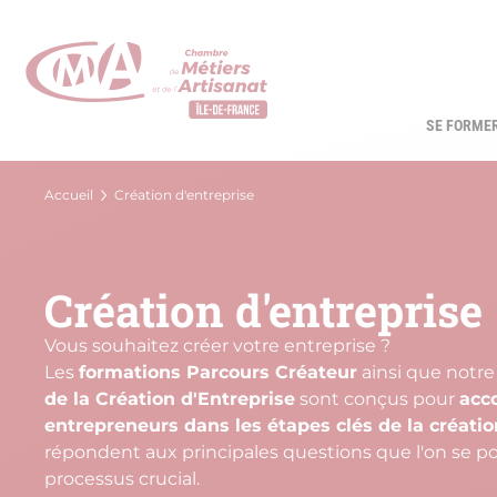
Aller
au
contenu
principal
SE FORME
Navi
princ
Fil
Accueil
Création d'entreprise
d'Ariane
Création d'entreprise
Vous souhaitez créer votre entreprise ?
Les
formations Parcours Créateur
ainsi que notr
de la Création d'Entreprise
sont conçus pour
acc
entrepreneurs dans les étapes clés de la créatio
répondent aux principales questions que l'on se po
processus crucial.