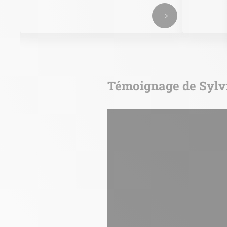
Témoignage de Sylvi
url