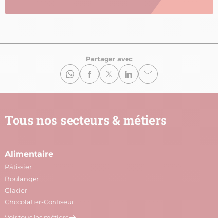
Partager avec
Tous nos secteurs & métiers
Alimentaire
A
Pâtissier
M
Boulanger
C
Glacier
P
Chocolatier-Confiseur
V
Voir tous les métiers