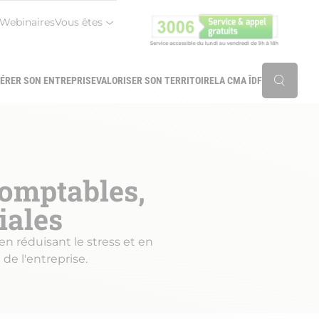
Webinaires
Vous êtes
r
ÉRER SON ENTREPRISE
VALORISER SON TERRITOIRE
LA CMA ÎDF
Reche
omptables,
iales
en réduisant le stress et en
 de l'entreprise.