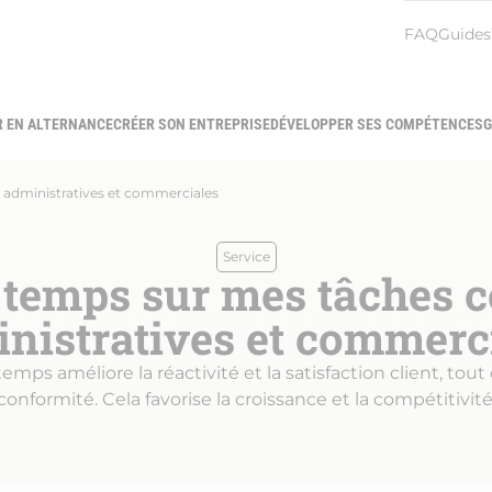
Menu
FAQ
Guides
heade
R EN ALTERNANCE
CRÉER SON ENTREPRISE
DÉVELOPPER SES COMPÉTENCES
G
gation
ipale
administratives et commerciales
Service
 temps sur mes tâches c
nistratives et commerc
mps améliore la réactivité et la satisfaction client, tout 
conformité. Cela favorise la croissance et la compétitivité