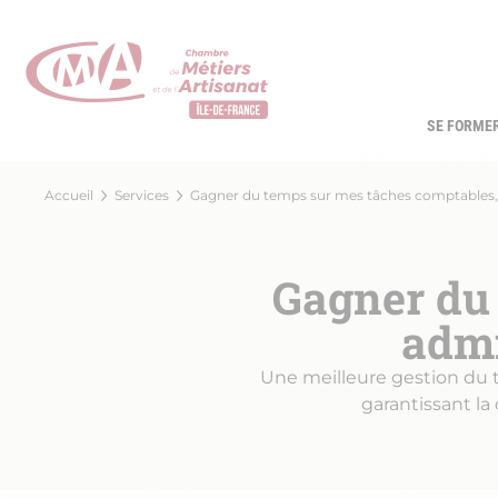
Aller
au
contenu
principal
SE FORME
Navi
princ
Fil
Accueil
Services
Gagner du temps sur mes tâches comptables, 
d'Ariane
Gagner du
admi
Une meilleure gestion du te
garantissant la 