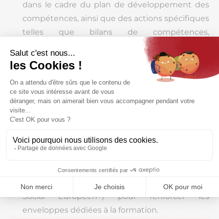
dans le cadre du plan de développement des
compétences, ainsi que des actions spécifiques
telles que bilans de compétences,
reconversions, VAE.
Chaque branche professionnelle dispose d’un
OPCO référent, qui accompagne les artisans
dans le montage et le financement de leurs
projets formation.
En Île-de-France, l’OPCO EP (Entreprises de
Proximité) est un interlocuteur important pour
les artisans dans les secteurs commerce,
services et artisanat.
Ils peuvent également mobiliser des co-
financements publics et européens (Fonds
Social Européen+) pour renforcer les
enveloppes dédiées à la formation.