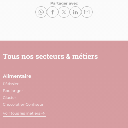
Partager avec
Tous nos secteurs & métiers
Alimentaire
A
Pâtissier
M
Boulanger
C
Glacier
P
Chocolatier-Confiseur
V
Voir tous les métiers