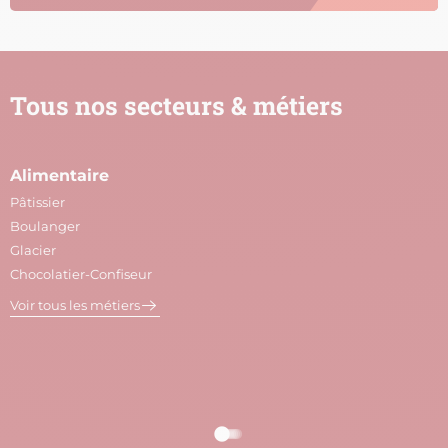
Tous nos secteurs & métiers
Alimentaire
A
Pâtissier
M
Boulanger
C
Glacier
P
Chocolatier-Confiseur
V
Voir tous les métiers