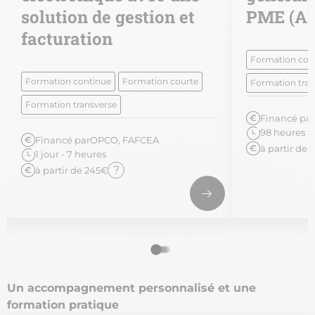
solution de gestion et
PME (AD
facturation
Formation con
Formation continue
Formation courte
Formation tran
Formation transverse
Financé par
98 heures
Financé par
OPCO, FAFCEA
à partir de 
1 jour - 7 heures
?
à partir de 245€
Un accompagnement personnalisé et une
formation pratique