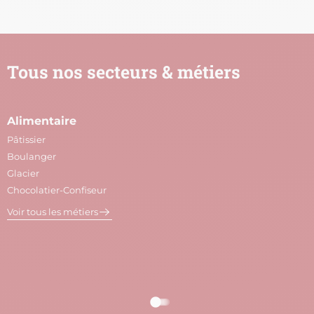
Tous nos secteurs & métiers
Alimentaire
A
Pâtissier
M
Boulanger
C
Glacier
P
Chocolatier-Confiseur
V
Voir tous les métiers