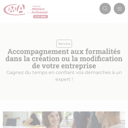
Aller
Men
au
Recherch
prin
contenu
principal
Service
Accompagnement aux formalités
dans la création ou la modification
de votre entreprise
Gagnez du temps en confiant vos démarches à un
expert !
Image