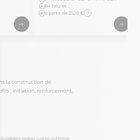
84 heures
?
à partir de 2520 €
s la construction de
ls : initiation, renforcement,
odulables selon votre rythme