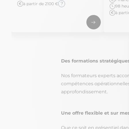
?
à partir de 2100 €
98 heu
à part
Des formations stratégiques 
Nos formateurs experts accom
compétences opérationnelles et
approfondissement.
Une offre flexible et sur me
Que ce soit en présentiel da