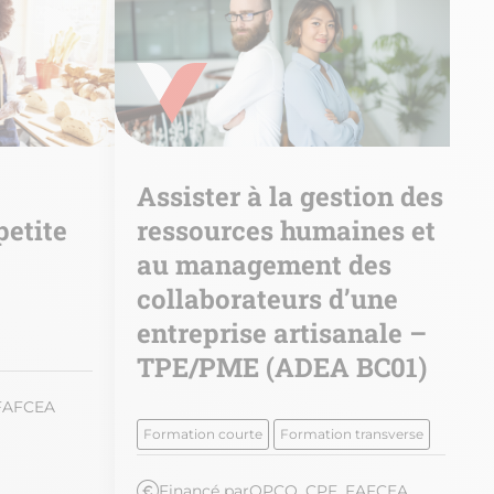
Assister à la gestion des
petite
ressources humaines et
au management des
collaborateurs d’une
entreprise artisanale –
TPE/PME (ADEA BC01)
FAFCEA
Formation courte
Formation transverse
Financé par
OPCO, CPF, FAFCEA