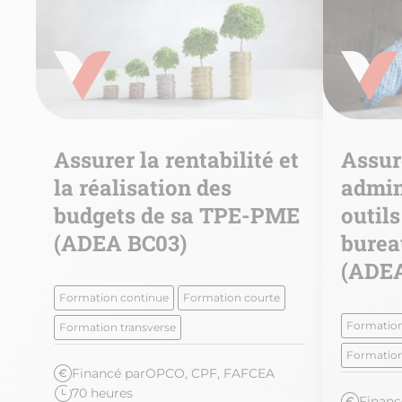
Assurer la rentabilité et
Assur
e
la réalisation des
admin
budgets de sa TPE-PME
outils
(ADEA BC03)
burea
(ADEA
Formation continue
Formation courte
at
Formation
Formation transverse
Formation
Financé par
OPCO, CPF, FAFCEA
70 heures
Financ