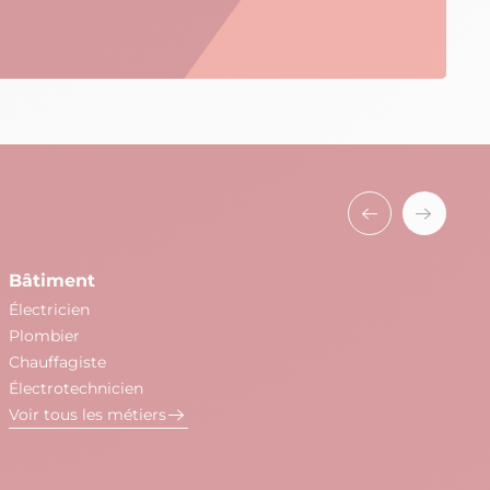
Bâtiment
Be
Électricien
Co
Plombier
So
Chauffagiste
St
Électrotechnicien
Co
Voir tous les métiers
Ba
Es
Ma