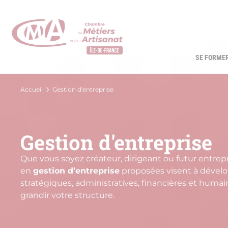
Aller
au
contenu
principal
SE FORME
Navi
princ
Fil
Accueil
Gestion d'entreprise
d'Ariane
Gestion d'entreprise
Que vous soyez créateur, dirigeant ou futur entrep
en
gestion d’entreprise
proposées visent à dével
stratégiques, administratives, financières et humain
grandir votre structure.