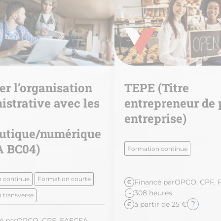
er l’organisation
TEPE (Titre
istrative avec les
entrepreneur de 
entreprise)
utique/numérique
 BC04)
Formation continue
 continue
Formation courte
Financé par
OPCO, CPF, 
308 heures
 transverse
?
à partir de 25 €
é par
OPCO, CPF, FAFCEA