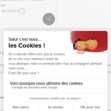
res
?
ir de 2940 €
pour piloter votre activité
pagnent des dirigeants et futurs chefs d’entreprise dan
 stratégiques. Les formations s’adaptent à tous les profi
sure
ns nos centres ou 100 % à distance, nos parcours sont m