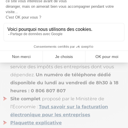
Voici aussi des
ressources complémentaires
qui
vous permettront de mieux comprendre cette
réforme et faciliter votre passage vers la facturation
électronique :
La DGFiP est également à vos côtés pour vous
accompagner dans cette réforme ainsi que le
service des impôts des entreprises dont vous
dépendez.
Un numéro de téléphone dédié
disponible du lundi au vendredi de 8h30 à 18
heures : 0 806 807 807
Site complet
proposé par le Ministère de
l’Économie :
Tout savoir sur la facturation
électronique pour les entreprises
Plaquette explicative