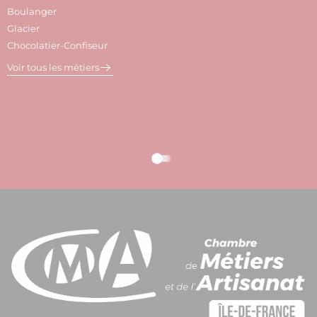
Boulanger
C
Glacier
P
Chocolatier-Confiseur
V
Voir tous les métiers