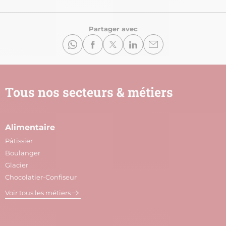
Partager avec
Tous nos secteurs & métiers
Alimentaire
A
Pâtissier
M
Boulanger
C
Glacier
P
Chocolatier-Confiseur
V
Voir tous les métiers