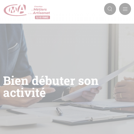
Aller
Men
au
Recherch
prin
contenu
principal
Bien débuter son
activité