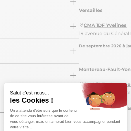
Versailles
CMA ÎDF Yvelines
19 avenue du Général 
De septembre 2026 à ja
Montereau-Fault-Yo
CMA ÎDF - Antenne
5 avenue du Maréchal
De septembre 2026 à ja