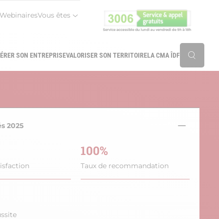
Webinaires
Vous êtes
r
ÉRER SON ENTREPRISE
VALORISER SON TERRITOIRE
LA CMA ÎDF
Reche
és 2025
100%
isfaction
Taux de recommandation
ssite