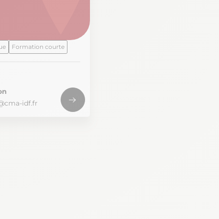
ue
Formation courte
on
@cma-idf.fr