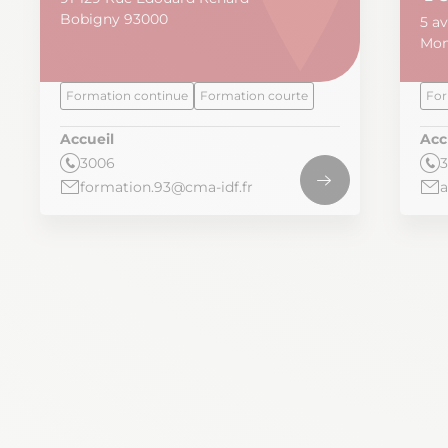
Bobigny 93000
5 a
Mon
Formation continue
Formation courte
For
Accueil
Acc
3006
formation.93@cma-idf.fr
a