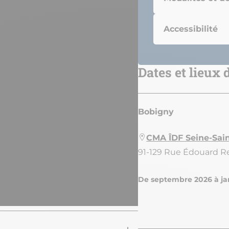
Accessibilité
Dates et lieux
Bobigny
CMA ÎDF Seine-Sai
91-129 Rue Édouard 
De septembre 2026 à ja