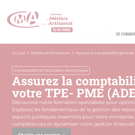
Aller
au
contenu
principal
SE FORME
Navi
princ
Fil
Accueil
Métiers et formations
Assurez la comptabilité général
d'Ariane
Comptabilité et Facturation électronique
Assurez la comptabili
votre TPE- PME (AD
Découvrez notre formation spécialisée pour optimi
Explorez les fondamentaux de la gestion des resso
aspects juridiques essentiels pour votre entreprise
compétences et dynamiser votre gestion financièr