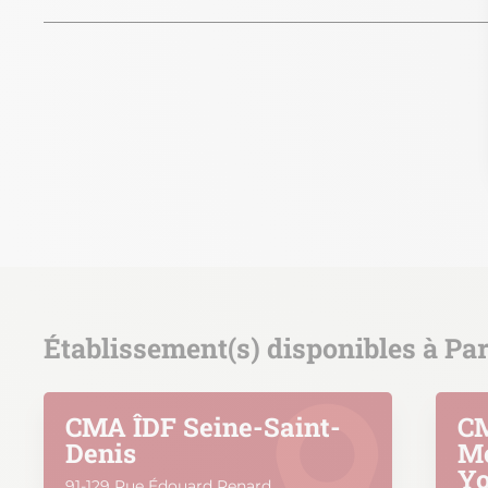
Établissement(s) disponibles à Par
CMA ÎDF Seine-Saint-
CM
Denis
Mo
Y
91-129 Rue Édouard Renard