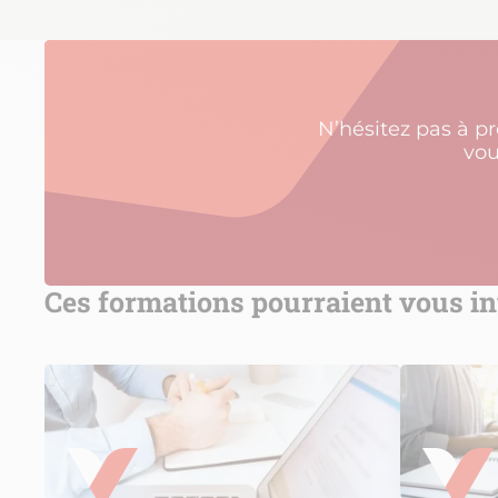
N’hésitez pas à p
vou
Ces formations pourraient vous in