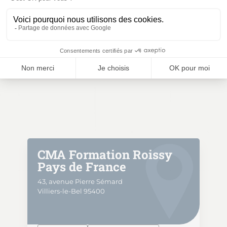
01 41 83 38 38
seformer.bobigny@cma-idf.fr
Référent handicap
handicap.93@cma-idf.fr
CMA Formation Roissy
Pays de France
43, avenue Pierre Sémard
Villiers-le-Bel 95400