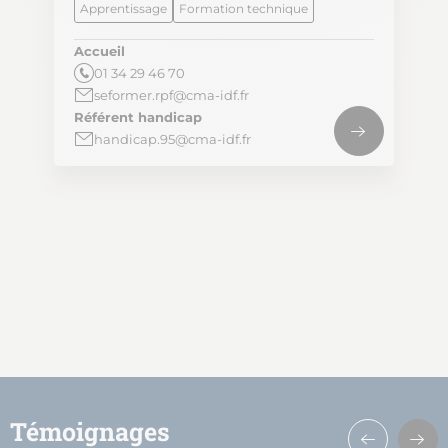
Apprentissage
Formation technique
Accueil
01 34 29 46 70
seformer.rpf@cma-idf.fr
Référent handicap
handicap.95@cma-idf.fr
Témoignages