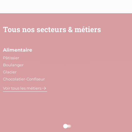
Tous nos secteurs & métiers
Alimentaire
A
Pâtissier
M
Boulanger
C
Glacier
P
Chocolatier-Confiseur
V
Voir tous les métiers