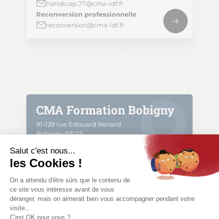
handicap.77@cma-idf.fr
Reconversion professionnelle
reconversion@cma-idf.fr
CMA Formation Bobigny
91-129 rue Edouard Renard
Bobigny 93013
Apprentissage
Formation continue
Formation technique
Accueil