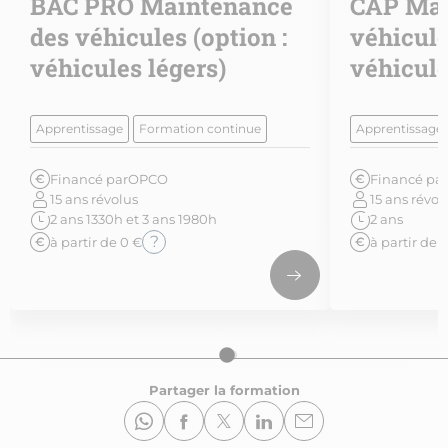
BAC PRO Maintenance
CAP Mai
des véhicules (option :
véhicule
véhicules légers)
véhicule
Apprentissage
Formation continue
Apprentissage
Financé par
OPCO
Financé par
15 ans révolus
15 ans révol
2 ans 1330h et 3 ans 1980h
2 ans
?
à partir de 0 €
à partir de 
Partager la formation