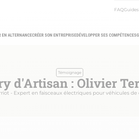
Menu
FAQ
Guides
heade
R EN ALTERNANCE
CRÉER SON ENTREPRISE
DÉVELOPPER SES COMPÉTENCES
G
gation
ipale
Témoignage
ry d'Artisan : Olivier Ter
erriot - Expert en faisceaux électriques pour véhicules de 