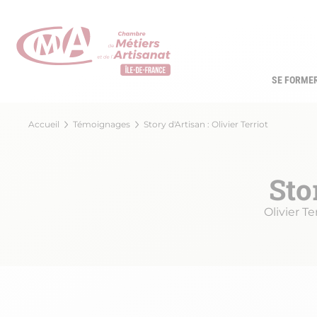
Aller
au
contenu
principal
SE FORME
Navi
princ
Fil
Accueil
Témoignages
Story d'Artisan : Olivier Terriot
d'Ariane
Sto
Olivier T