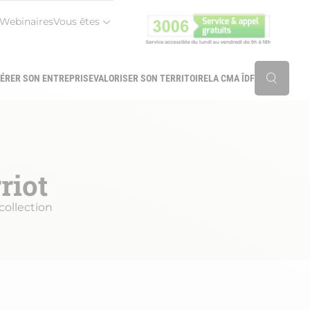
Webinaires
Vous êtes
r
ÉRER SON ENTREPRISE
VALORISER SON TERRITOIRE
LA CMA ÎDF
Reche
riot
collection