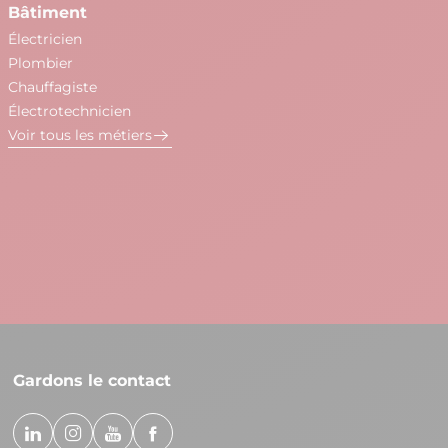
Bâtiment
Be
Électricien
Co
Plombier
So
Chauffagiste
St
Électrotechnicien
Co
Voir tous les métiers
Ba
Es
Ma
Vo
Gardons le contact