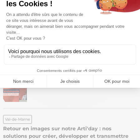
Formation
Numérique
Val-de-Marne
Atelier numérique : l'IA pour booster votre
productivité, même si vous débutez
Apprentissage
Artisanat
Val-de-Marne
Cérémonie des médailles de l'excellence
artisanale et ApprentiStars
Val-de-Marne
Retour en images sur notre Arti'day : nos
solutions pour créer, développer et transmettre