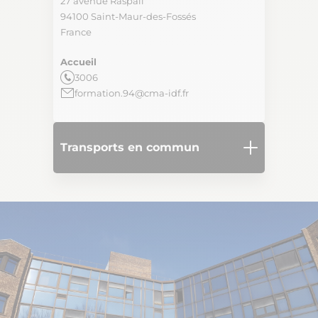
27 avenue Raspail
94100
Saint-Maur-des-Fossés
France
Accueil
3006
formation.94@cma-idf.fr
Transports en commun