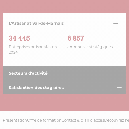
L'Artisanat Val-de-Marnais
34 445
6 857
Entreprises artisanales en
entreprises stratégiques
2024
Secteurs d'activité
Satisfaction des stagiaires
Présentation
Offre de formation
Contact & plan d'accès
Découvrez l'