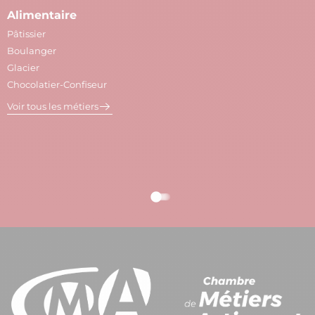
Alimentaire
A
Pâtissier
M
Boulanger
C
Glacier
P
Chocolatier-Confiseur
V
Voir tous les métiers