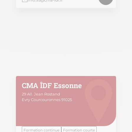
info.95@cma-idf.fr
CMA ÎDF Essonne
29 All. Jean Rostand
Evry Courcouronnes 91025
Formation continue
Formation courte