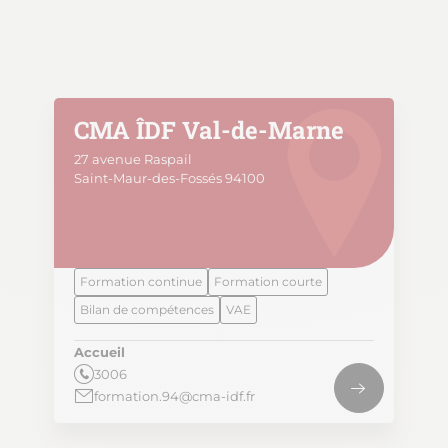
CMA ÎDF Val-de-Marne
27 avenue Raspail
Saint-Maur-des-Fossés 94100
Formation continue
Formation courte
Bilan de compétences
VAE
Accueil
3006
formation.94@cma-idf.fr