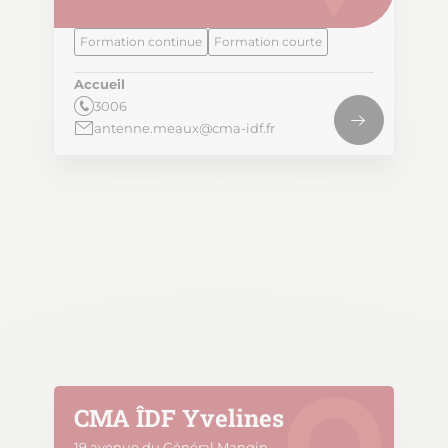
Formation continue
Formation courte
Accueil
3006
antenne.meaux@cma-idf.fr
CMA ÎDF Yvelines
19 avenue du Général Mangin