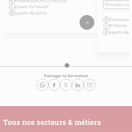
Financé par
OPCO, FAFCEA
Formation tran
2 jours -14 heures
à partir de 420 €
Financé par
91 heures
à partir de 
Partager la formation
Tous nos secteurs & métiers