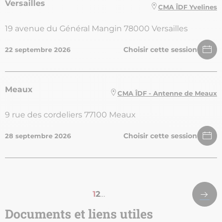
Versailles
CMA ÎDF Yvelines
19 avenue du Général Mangin 78000 Versailles
Choisir cette session
22 septembre 2026
Meaux
CMA ÎDF - Antenne de Meaux
9 rue des cordeliers 77100 Meaux
Choisir cette session
28 septembre 2026
Pagination
Derniè
Page
1
Page
2
…
page
courante
Documents et liens utiles