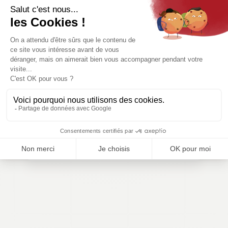
CMA ÎDF Seine-Saint-
Denis
91-129 Rue Édouard Renard
Bobigny 93000
Formation continue
Formation courte
Accueil
3006
formation.93@cma-idf.fr