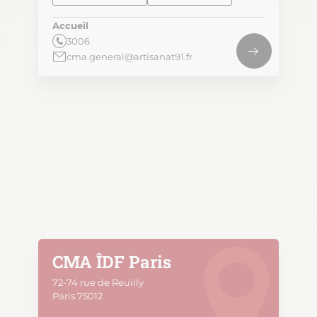
Accueil
3006
cma.general@artisanat91.fr
CMA ÎDF Paris
72-74 rue de Reuilly
Paris 75012