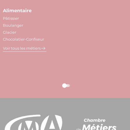
Alimentaire
A
Pâtissier
M
Boulanger
C
Glacier
P
Chocolatier-Confiseur
V
Voir tous les métiers