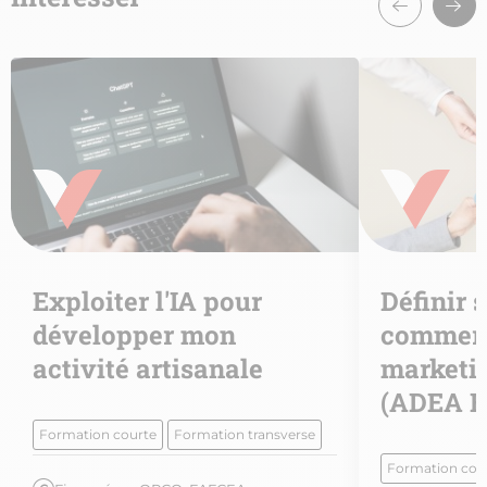
Exploiter l'IA pour
Définir 
développer mon
commerc
activité artisanale
marketin
(ADEA B
Formation courte
Formation transverse
Formation con