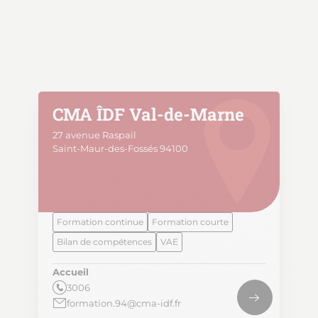
CMA ÎDF Val-de-Marne
27 avenue Raspail
Saint-Maur-des-Fossés 94100
Formation continue
Formation courte
Bilan de compétences
VAE
Accueil
3006
formation.94@cma-idf.fr