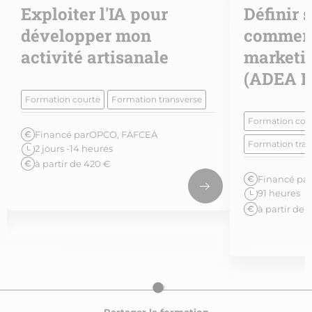
Exploiter l'IA pour
Définir 
développer mon
commerc
activité artisanale
marketin
(ADEA B
Formation courte
Formation transverse
Formation con
Financé par
OPCO, FAFCEA
Formation tran
2 jours -14 heures
à partir de 420 €
Financé par
91 heures
à partir de 
Partager la formation