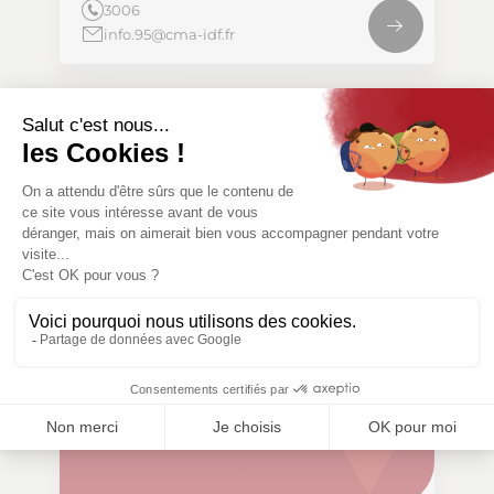
3006
info.95@cma-idf.fr
CMA ÎDF Seine-Saint-
Denis
91-129 Rue Édouard Renard
Bobigny 93000