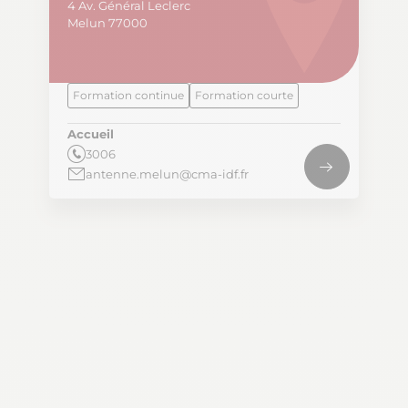
4 Av. Général Leclerc
Melun 77000
Formation continue
Formation courte
Accueil
3006
antenne.melun@cma-idf.fr