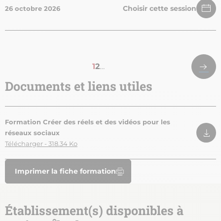
Choisir cette session
26 octobre 2026
Pagination
Derniè
Page
1
Page
2
…
page
courante
Documents et liens utiles
Formation Créer des réels et des vidéos pour les
réseaux sociaux
Télécharger - 318.34 Ko
Imprimer la fiche formation
Établissement(s) disponibles à