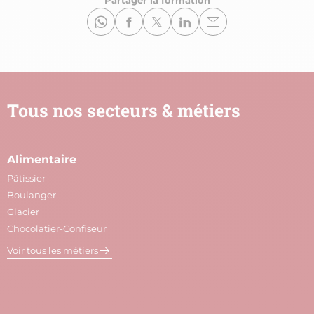
Tous nos secteurs & métiers
Alimentaire
A
Pâtissier
M
Boulanger
C
Glacier
P
Chocolatier-Confiseur
V
Voir tous les métiers