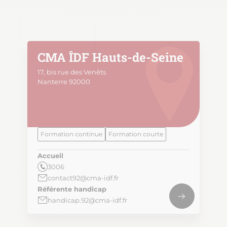
CMA ÎDF Hauts-de-Seine
17, bis rue des Venêts
Nanterre 92000
Formation continue
Formation courte
Accueil
3006
contact92@cma-idf.fr
Référente handicap
handicap.92@cma-idf.fr