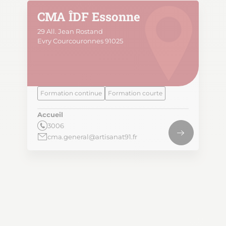
CMA ÎDF Essonne
29 All. Jean Rostand
Evry Courcouronnes 91025
Formation continue
Formation courte
Accueil
3006
cma.general@artisanat91.fr