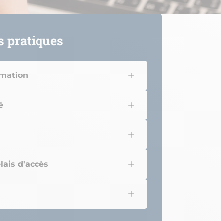
s pratiques
rmation
é
lais d'accès