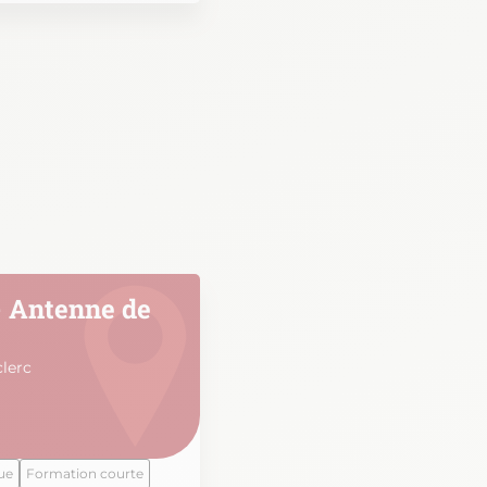
 Antenne de
clerc
ue
Formation courte