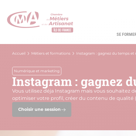
Aller
au
contenu
principal
SE FORME
Navi
princ
Fil
Accueil
Métiers et formations
Instagram : gagnez du temps et
d'Ariane
Numérique et marketing
Instagram : gagnez d
Vous utilisez déja Instagram mais vous souhaitez de
optimiser votre profil, créer du contenu de qualité
Choisir une session