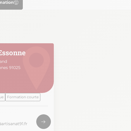
rmation
Essonne
tand
nnes 91025
ue
Formation courte
rtisanat91.fr