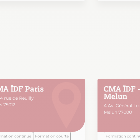
A ÎDF Paris
CMA ÎDF -
Melun
4 rue de Reuilly
s 75012
4 Av. Général Le
Melun 77000
mation continue
Formation courte
Formation contin