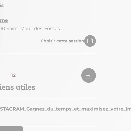
és
rne
100 Saint-Maur-des-Fossés
Choisir cette session
Dernière
Page
1
Page
2
…
page
courante
iens utiles
STAGRAM_Gagnez_du_temps_et_maximisez_votre_im