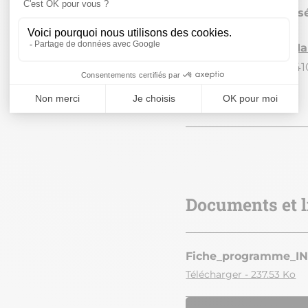
Saint-Maur-des-Foss
CMA ÎDF Val-de-Ma
27 avenue Raspail 94
27 octobre 2026
Pagination
Documents et l
Fiche_programme_IN
Télécharger - 237.53 Ko