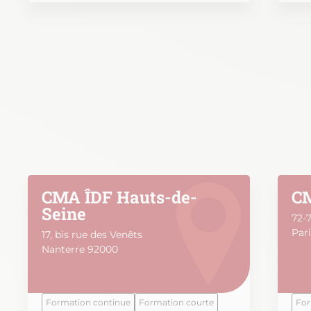
CMA ÎDF Hauts-de-
CM
Seine
72-7
Pari
17, bis rue des Venêts
Nanterre 92000
Formation continue
Formation courte
For