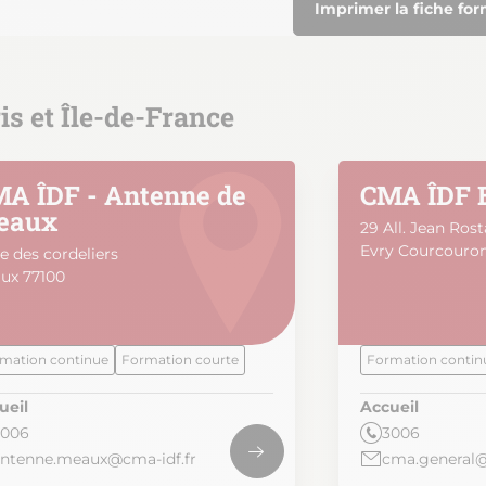
Imprimer la fiche fo
is et Île-de-France
A ÎDF - Antenne de
CMA ÎDF 
eaux
29 All. Jean Ros
Evry Courcouro
e des cordeliers
ux 77100
mation continue
Formation courte
Formation contin
ueil
Accueil
3006
3006
ntenne.meaux@cma-idf.fr
cma.general@a