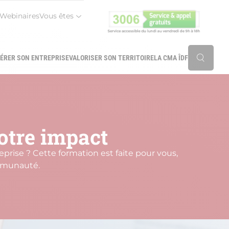
Webinaires
Vous êtes
r
ÉRER SON ENTREPRISE
VALORISER SON TERRITOIRE
LA CMA ÎDF
Reche
otre impact
prise ? Cette formation est faite pour vous,
ommunauté.