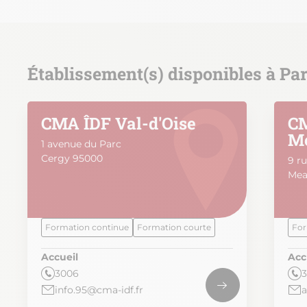
Établissement(s) disponibles à Par
CMA ÎDF Val-d'Oise
CM
M
1 avenue du Parc
Cergy 95000
9 ru
Mea
Formation continue
Formation courte
For
Accueil
Acc
3006
info.95@cma-idf.fr
a