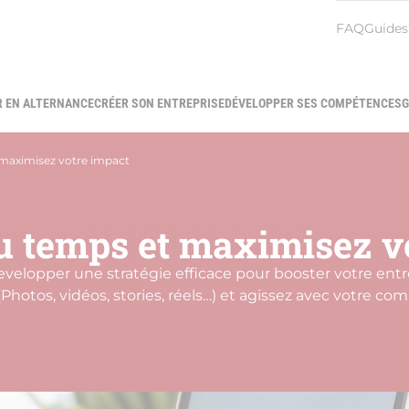
Menu
FAQ
Guides
heade
R EN ALTERNANCE
CRÉER SON ENTREPRISE
DÉVELOPPER SES COMPÉTENCES
G
gation
ipale
 maximisez votre impact
u temps et maximisez v
velopper une stratégie efficace pour booster votre entre
 (Photos, vidéos, stories, réels…) et agissez avec votre c