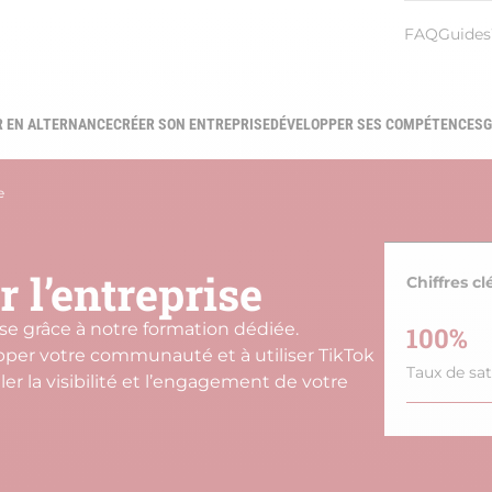
Menu
FAQ
Guides
heade
R EN ALTERNANCE
CRÉER SON ENTREPRISE
DÉVELOPPER SES COMPÉTENCES
G
gation
ipale
e
 l’entreprise
Chiffres cl
ise grâce à notre formation dédiée.
100%
per votre communauté et à utiliser TikTok
Taux de sat
 la visibilité et l’engagement de votre