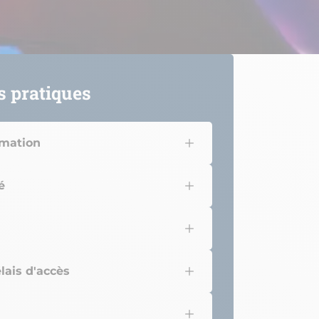
s pratiques
rmation
é
lais d'accès