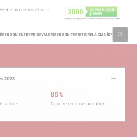
Webinaires
Vous êtes
r
ÉRER SON ENTREPRISE
VALORISER SON TERRITOIRE
LA CMA ÎDF
Reche
és 2025
85%
isfaction
Taux de recommandation