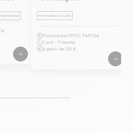
transverse
Formation courte
EA
Financé par
OPCO, FAFCEA
1 jour - 7 heures
à partir de 210 €