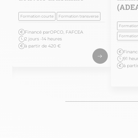
(ADEA
Formation courte
Formation transverse
Formation
Financé par
OPCO, FAFCEA
Formation
2 jours -14 heures
à partir de 420 €
Financ
91 heu
à part