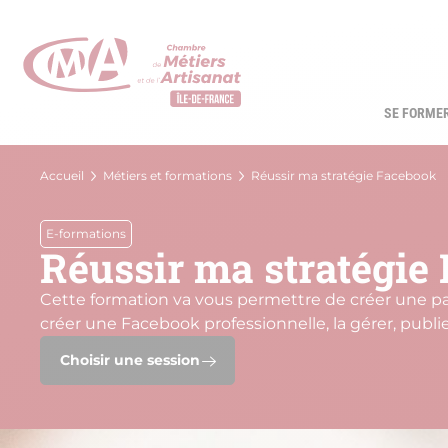
Aller
au
contenu
principal
SE FORME
Navi
princ
Fil
Accueil
Métiers et formations
Réussir ma stratégie Facebook
d'Ariane
E-formations
Réussir ma stratégie
Cette formation va vous permettre de créer une page
créer une Facebook professionnelle, la gérer, publi
Choisir une session