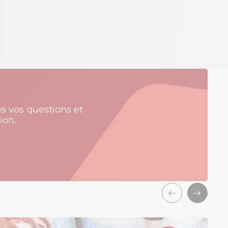
s vos questions et
ion.