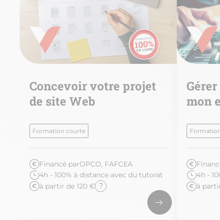
de
Concevoir votre projet
Gérer 
té
de site Web
mon e
Formation courte
Formation
Financé par
OPCO, FAFCEA
Financ
4h - 100% à distance avec du tutorat
4h - 1
?
à partir de 120 €
à parti
at