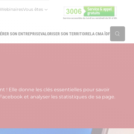
Webinaires
Vous êtes
r
ÉRER SON ENTREPRISE
VALORISER SON TERRITOIRE
LA CMA ÎDF
Reche
 ! Elle donne les clés essentielles pour savoir
 Facebook et analyser les statistiques de sa page.