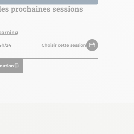
 des prochaines sessions
earning
4h/24
Choisir cette session
rmation