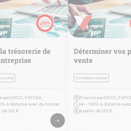
la trésorerie de
Déterminer vos p
ntreprise
vente
 courte
Formation courte
é par
OPCO, FAFCEA
Financé par
OPCO, FAFC
00% à distance avec du tutorat
4h - 100% à distance avec
r de 120 €
à partir de 120 €