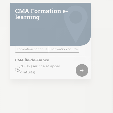
CMA Formation e-
learning
Formation continue
Formation courte
CMA Île-de-France
30 06 (service et appel
gratuits)