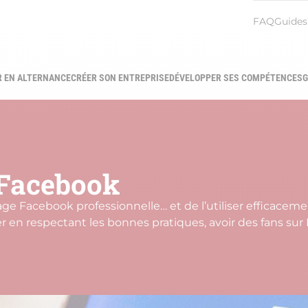
Menu
FAQ
Guides
heade
R EN ALTERNANCE
CRÉER SON ENTREPRISE
DÉVELOPPER SES COMPÉTENCES
G
gation
ipale
 Facebook
 Facebook professionnelle… et de l’utiliser efficacement
er en respectant les bonnes pratiques, avoir des fans sur