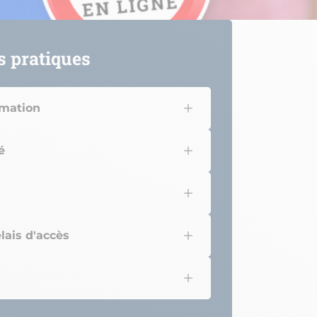
s pratiques
rmation
é
lais d'accès