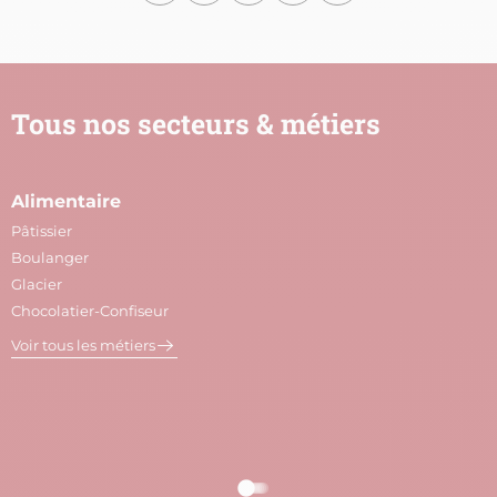
Tous nos secteurs & métiers
Alimentaire
A
Pâtissier
M
Boulanger
C
Glacier
P
Chocolatier-Confiseur
V
Voir tous les métiers