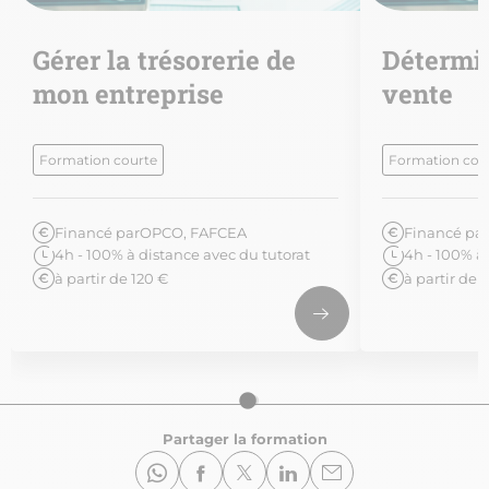
Gérer la trésorerie de
Détermin
mon entreprise
vente
Formation courte
Formation cou
Financé par
OPCO, FAFCEA
Financé par
4h - 100% à distance avec du tutorat
4h - 100% à 
à partir de 120 €
à partir de 
Partager la formation