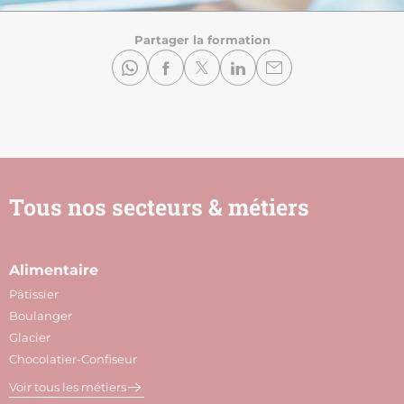
Partager la formation
Tous nos secteurs & métiers
Alimentaire
A
Pâtissier
M
Boulanger
C
Glacier
P
Chocolatier-Confiseur
V
Voir tous les métiers