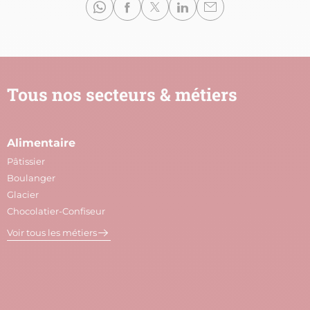
Tous nos secteurs & métiers
Alimentaire
A
Pâtissier
M
Boulanger
C
Glacier
P
Chocolatier-Confiseur
V
Voir tous les métiers