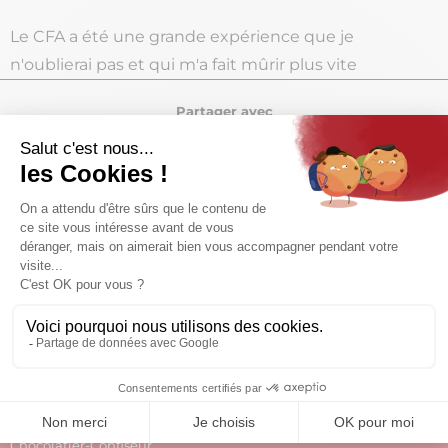
Le CFA a été une grande expérience que je
n'oublierai pas et qui m'a fait mûrir plus vite
Partager avec
Tous nos secteurs & métiers
Alimentaire
A
Pâtissier
M
Boulanger
C
Glacier
P
Chocolatier-Confiseur