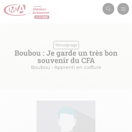
Aller
Men
au
Recherch
prin
contenu
principal
Témoignage
Boubou : Je garde un très bon
souvenir du CFA
Boubou - Apprenti en coiffure