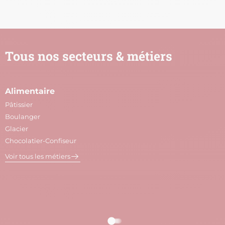
Tous nos secteurs & métiers
Alimentaire
A
Pâtissier
M
Boulanger
C
Glacier
P
Chocolatier-Confiseur
V
Voir tous les métiers