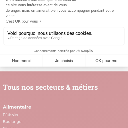
Partager avec
Tous nos secteurs & métiers
Alimentaire
A
Pâtissier
M
Boulanger
C