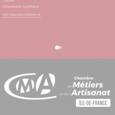
Glacier
P
Chocolatier-Confiseur
V
Voir tous les métiers