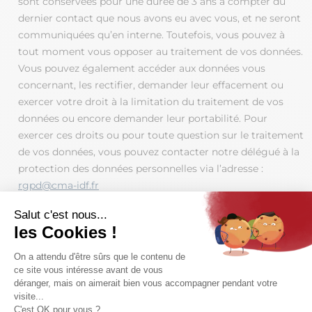
sont conservées pour une durée de 3 ans à compter du
dernier contact que nous avons eu avec vous, et ne seront
communiquées qu’en interne. Toutefois, vous pouvez à
tout moment vous opposer au traitement de vos données.
Vous pouvez également accéder aux données vous
concernant, les rectifier, demander leur effacement ou
exercer votre droit à la limitation du traitement de vos
données ou encore demander leur portabilité. Pour
exercer ces droits ou pour toute question sur le traitement
de vos données, vous pouvez contacter notre délégué à la
protection des données personnelles via l’adresse :
rgpd@cma-idf.fr
Si vous estimez, après nous avoir contactés, que vos droits
ne sont pas respectés, vous pouvez adresser une
réclamation auprès de la CNIL au 3 place de Fontenoy -
TSA 80715 - 75334 PARIS CEDEX 07. Enfin, si vous ne
souhaitez ne pas être sollicité par téléphone, vous pouvez
vous s’inscrire sur la liste d’opposition au démarchage