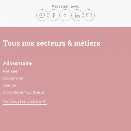
Partager avec
Tous nos secteurs & métiers
Alimentaire
A
Pâtissier
M
Boulanger
C
Glacier
P
Chocolatier-Confiseur
V
Voir tous les métiers