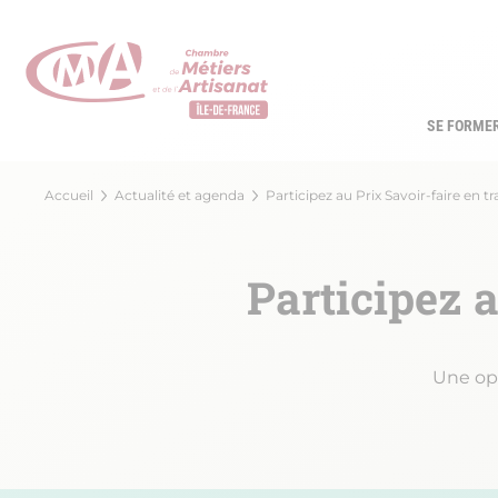
Aller
au
contenu
principal
SE FORME
Navi
princ
Fil
Accueil
Actualité et agenda
Participez au Prix Savoir-faire en t
d'Ariane
Participez 
Une opp