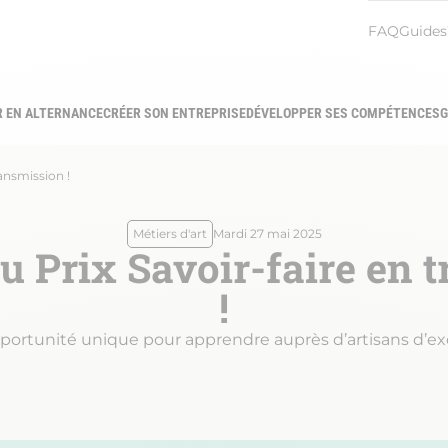
Menu
FAQ
Guides
heade
R EN ALTERNANCE
CRÉER SON ENTREPRISE
DÉVELOPPER SES COMPÉTENCES
G
gation
ipale
ransmission !
Métiers d'art
Mardi 27 mai 2025
au Prix Savoir-faire en 
!
ortunité unique pour apprendre auprès d’artisans d’e