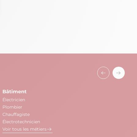
Bâtiment
Be
Électricien
Co
Plombier
So
Chauffagiste
St
Électrotechnicien
Co
Voir tous les métiers
Ba
Es