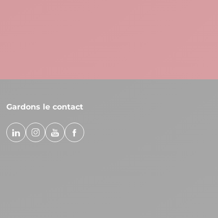
Ma
Vo
Gardons le contact