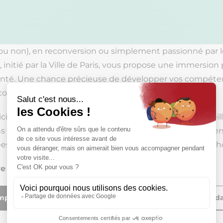
ou non), en reconversion ou simplement passionné par le
, initié par la Ville de Paris, vous propose une immersio
menté. Une chance précieuse de développer vos compétenc
couvrir le quotidien d’une entreprise artisanale.
pant doit avoir identifié un artisan d’art prêt à l’accueilli
ns certains cas spécifiques (notamment pour des métiers 
s. Les stages, d’une durée de 12 mois, démarrent au choi
re : dimanche 2 novembre 2025 à minuit
mplet
🔗 Plus d’informations sur le dispositif et candid