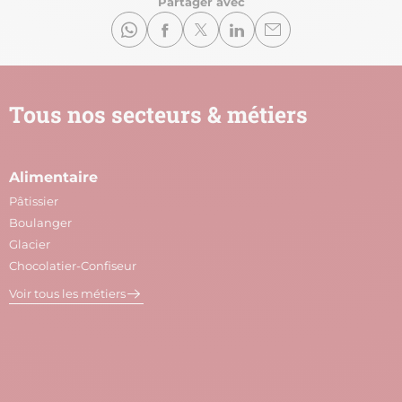
Partager avec
Tous nos secteurs & métiers
Alimentaire
A
Pâtissier
M
Boulanger
C
Glacier
P
Chocolatier-Confiseur
V
Voir tous les métiers