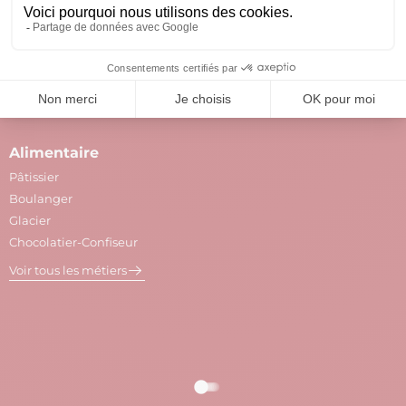
Tous nos secteurs & métiers
Alimentaire
A
Pâtissier
M
Boulanger
C
Glacier
P
Chocolatier-Confiseur
V
Voir tous les métiers