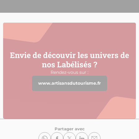
Envie de découvir les univers de
nos Labélisés ?
Rendez-vous sur :
www.artisansdutourisme.fr
Partager avec