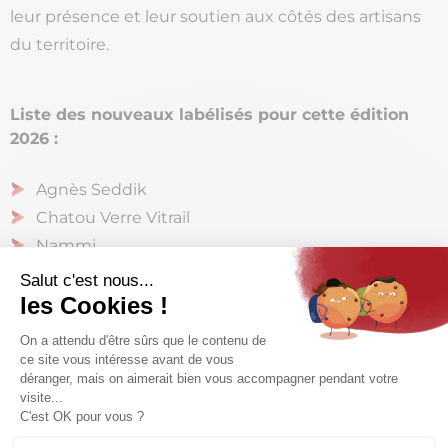
leur présence et leur soutien aux côtés des artisans
du territoire.
Liste des nouveaux labélisés pour cette édition
2026 :
Agnès Seddik
Chatou Verre Vitrail
Nammi
NS Cacaoterie
Atelier Stéphanie Hallaire
Atelier MurAnése
Les Épatants
Les 2 Gourmands
Marie Hamonou
MZ Pâtisserie