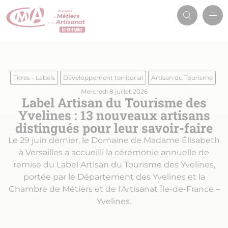
Aller
Men
au
Recherch
prin
contenu
principal
Titres - Labels
Développement territorial
Artisan du Tourisme
Mercredi 8 juillet 2026
Label Artisan du Tourisme des
Yvelines : 13 nouveaux artisans
distingués pour leur savoir-faire
Le 29 juin dernier, le Domaine de Madame Élisabeth
à Versailles a accueilli la cérémonie annuelle de
remise du Label Artisan du Tourisme des Yvelines,
portée par le Département des Yvelines et la
Chambre de Métiers et de l'Artisanat Île-de-France –
Yvelines.