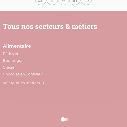
Tous nos secteurs & métiers
Alimentaire
A
Pâtissier
M
Boulanger
C
Glacier
P
Chocolatier-Confiseur
V
Voir tous les métiers