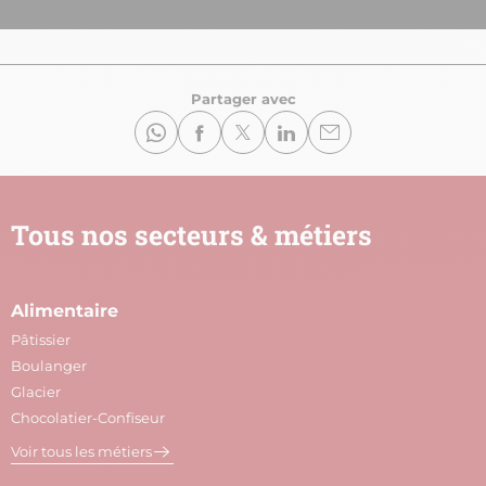
Partager avec
Tous nos secteurs & métiers
Alimentaire
A
Pâtissier
M
Boulanger
C
Glacier
P
Chocolatier-Confiseur
V
Voir tous les métiers