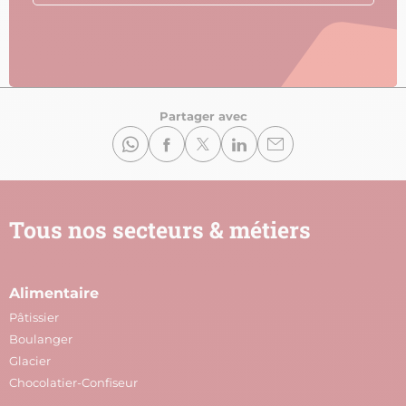
Partager avec
Tous nos secteurs & métiers
Alimentaire
A
Pâtissier
M
Boulanger
C
Glacier
P
Chocolatier-Confiseur
V