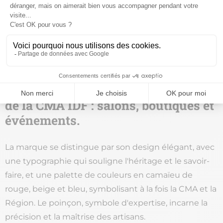
de-France" se décline sur trois niveaux :
institutionnel, commercial (Boutiques permanentes
ou éphémères) et événementiel (Salons et
expositions), pour offrir une identité unique à tous les
acteurs du secteur.
Une signature unique qui
rassemble les activités métiers d'art
de la CMA IDF : salons, boutiques et
événements.
La marque se distingue par son design élégant, avec
une typographie qui souligne l'héritage et le savoir-
faire, et une palette de couleurs en camaïeu de
rouge, beige et bleu, symbolisant à la fois la CMA et la
Région. Le poinçon, symbole d'expertise, incarne la
précision et la maîtrise des artisans.