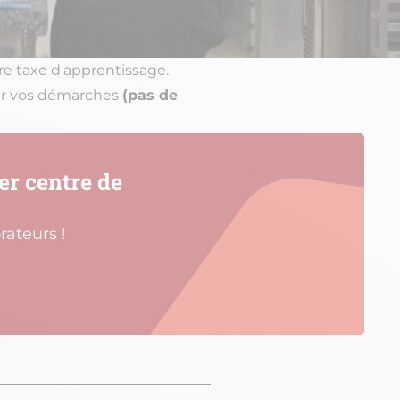
re taxe d'apprentissage.
ur vos démarches
(pas de
er centre de
rateurs !