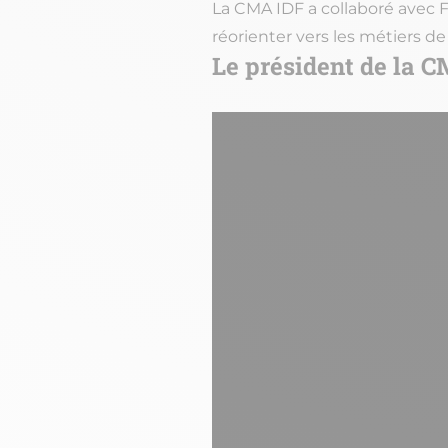
La CMA IDF a collaboré avec Fr
réorienter vers les métiers de 
Le président de la C
url