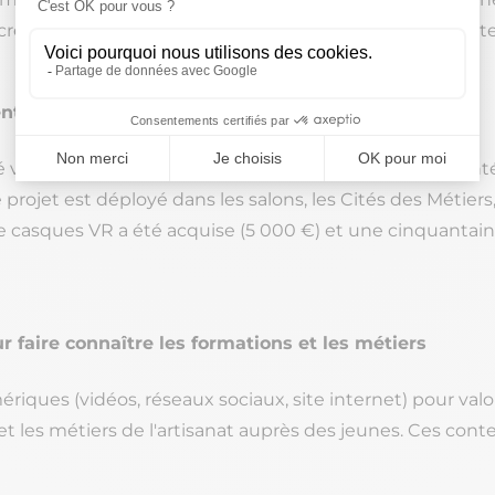
rètement ce que l'apprentissage artisanal peut apporte
ti (réalité virtuelle)
 virtuelle 360° permettant à des jeunes de vivre de l'int
projet est déployé dans les salons, les Cités des Métiers,
de casques VR a été acquise (5 000 €) et une cinquantain
r faire connaître les formations et les métiers
ques (vidéos, réseaux sociaux, site internet) pour valor
et les métiers de l'artisanat auprès des jeunes. Ces con