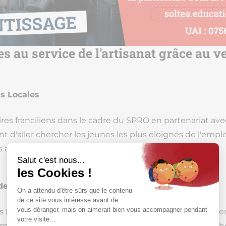
s au service de l'artisanat grâce au v
ns Locales
res franciliens dans le cadre du SPRO en partenariat avec
 d'aller chercher les jeunes les plus éloignés de l'emploi
 artisanaux.
: des anciens apprentis témoignent
es Métiers, la CMA IDF organise des interventions d'anci
émoigner de leur parcours auprès de jeunes en recherche