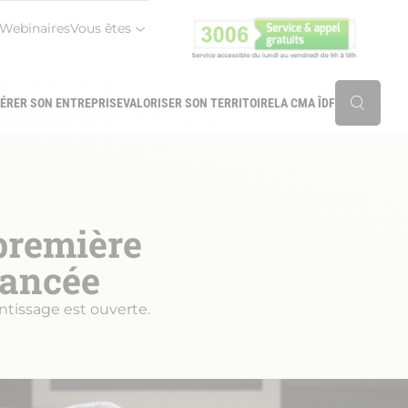
Webinaires
Vous êtes
r
ÉRER SON ENTREPRISE
VALORISER SON TERRITOIRE
LA CMA ÎDF
Reche
 première
lancée
ntissage est ouverte.