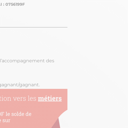
I : 0756199F
t d’accompagnement des
s gagnant/gagnant.