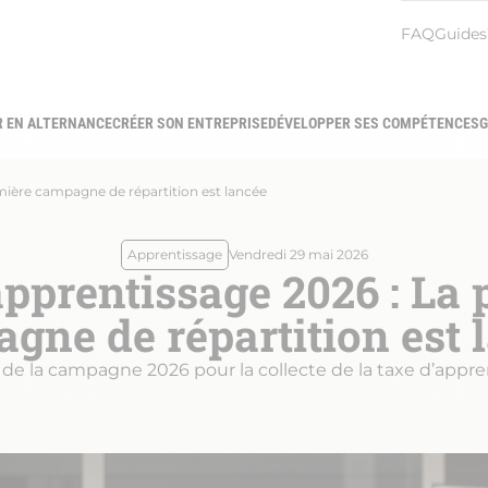
Menu
FAQ
Guides
heade
R EN ALTERNANCE
CRÉER SON ENTREPRISE
DÉVELOPPER SES COMPÉTENCES
G
gation
ipale
mière campagne de répartition est lancée
Apprentissage
Vendredi 29 mai 2026
pprentissage 2026 : La
gne de répartition est 
de la campagne 2026 pour la collecte de la taxe d’appre