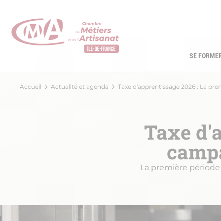
Aller
au
contenu
principal
SE FORME
Navi
princ
Fil
Accueil
Actualité et agenda
Taxe d'apprentissage 2026 : La pre
d'Ariane
Taxe d'a
campa
La première période 