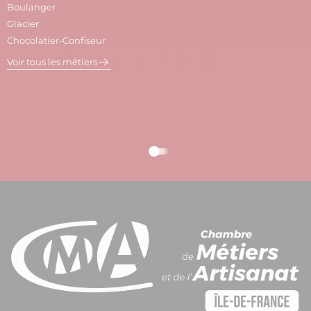
Boulanger
C
Glacier
P
Chocolatier-Confiseur
V
Voir tous les métiers