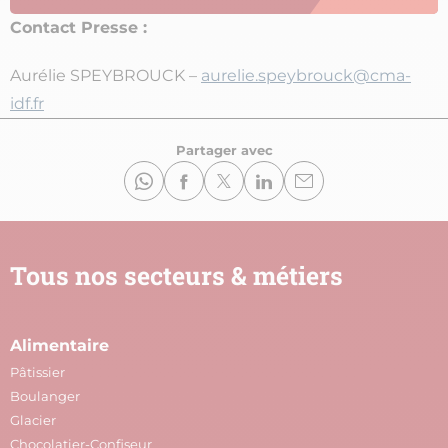
Contact Presse :
Aurélie SPEYBROUCK –
aurelie.speybrouck@cma-
idf.fr
Partager avec
Tous nos secteurs & métiers
Alimentaire
A
Pâtissier
M
Boulanger
C
Glacier
P
Chocolatier-Confiseur