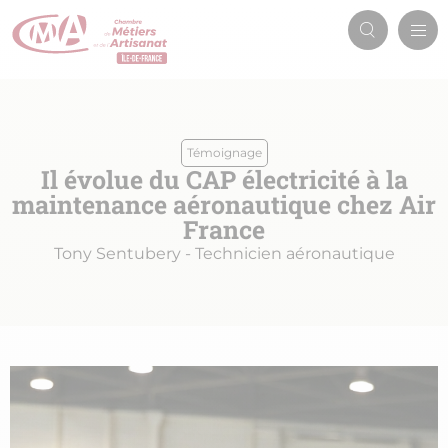
Aller
Men
au
Recherch
prin
contenu
principal
Témoignage
Il évolue du CAP électricité à la
maintenance aéronautique chez Air
France
Tony Sentubery - Technicien aéronautique