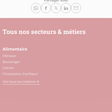
Partager avec
Tous nos secteurs & métiers
Alimentaire
A
Pâtissier
M
Boulanger
C
Glacier
P
Chocolatier-Confiseur
V
Voir tous les métiers