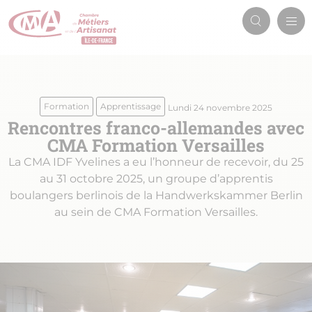
Aller
Men
au
Recherch
prin
contenu
principal
Formation
Apprentissage
Lundi 24 novembre 2025
Rencontres franco-allemandes avec
CMA Formation Versailles
La CMA IDF Yvelines a eu l’honneur de recevoir, du 25
au 31 octobre 2025, un groupe d’apprentis
boulangers berlinois de la Handwerkskammer Berlin
au sein de CMA Formation Versailles.