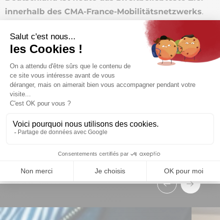
innerhalb des CMA-France-Mobilitätsnetzwerks
.
Dieser Austausch ist ein konkretes Beispiel dafür, da
er die Bereicherung
internationaler Kooperationen
und die Komplementarität traditioneller
europäischer Handwerkskünste bestätigt.
Wir möchten allen Teilnehmern zu ihrem
Engagement, ihrer Neugier und ihrem
Professionalismus gratulieren, die voll und ganz die
handwerkliche Exzellenz zeigen, die durch diese
europäische Zusammenarbeit getragen wird.