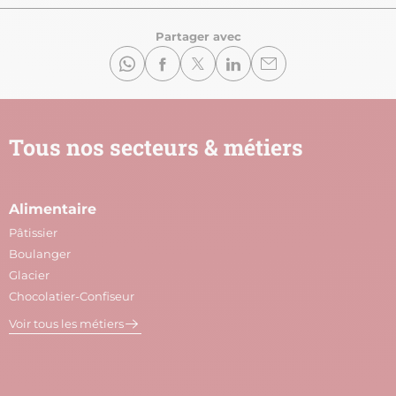
Partager avec
Tous nos secteurs & métiers
Alimentaire
A
Pâtissier
M
Boulanger
C
Glacier
P
Chocolatier-Confiseur
V
Voir tous les métiers