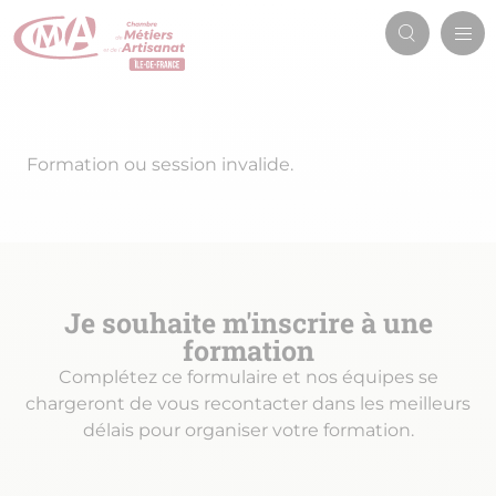
Aller
Men
au
Recherch
prin
contenu
principal
Message
Formation ou session invalide.
d'avertissement
Je souhaite m'inscrire à une
formation
Complétez ce formulaire et nos équipes se
chargeront de vous recontacter dans les meilleurs
délais pour organiser votre formation.