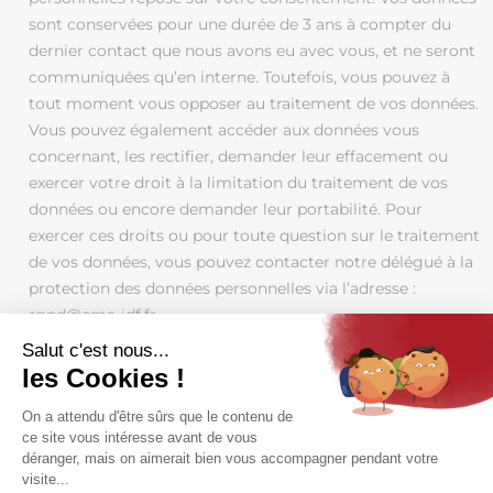
sont conservées pour une durée de 3 ans à compter du
dernier contact que nous avons eu avec vous, et ne seront
communiquées qu’en interne. Toutefois, vous pouvez à
tout moment vous opposer au traitement de vos données.
Vous pouvez également accéder aux données vous
concernant, les rectifier, demander leur effacement ou
exercer votre droit à la limitation du traitement de vos
données ou encore demander leur portabilité. Pour
exercer ces droits ou pour toute question sur le traitement
de vos données, vous pouvez contacter notre délégué à la
protection des données personnelles via l’adresse :
rgpd@cma-idf.fr
Si vous estimez, après nous avoir contactés, que vos droits
ne sont pas respectés, vous pouvez adresser une
réclamation auprès de la CNIL au 3 place de Fontenoy -
TSA 80715 - 75334 PARIS CEDEX 07. Enfin, si vous ne
souhaitez ne pas être sollicité par téléphone, vous pouvez