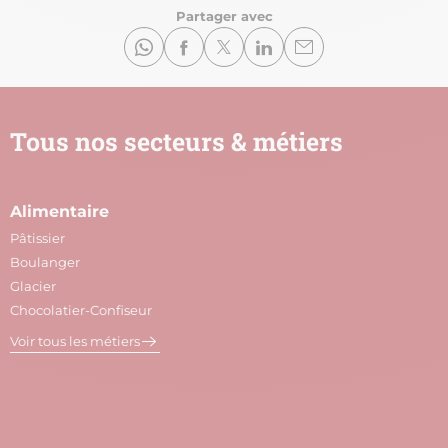
Partager avec
Tous nos secteurs & métiers
Alimentaire
A
Pâtissier
M
Boulanger
C
Glacier
P
Chocolatier-Confiseur
V
Voir tous les métiers