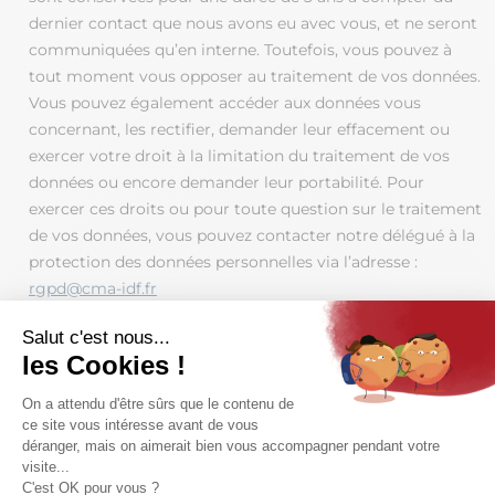
dernier contact que nous avons eu avec vous, et ne seront
communiquées qu’en interne. Toutefois, vous pouvez à
tout moment vous opposer au traitement de vos données.
Vous pouvez également accéder aux données vous
concernant, les rectifier, demander leur effacement ou
exercer votre droit à la limitation du traitement de vos
données ou encore demander leur portabilité. Pour
exercer ces droits ou pour toute question sur le traitement
de vos données, vous pouvez contacter notre délégué à la
protection des données personnelles via l’adresse :
rgpd@cma-idf.fr
Si vous estimez, après nous avoir contactés, que vos droits
ne sont pas respectés, vous pouvez adresser une
réclamation auprès de la CNIL au 3 place de Fontenoy -
TSA 80715 - 75334 PARIS CEDEX 07. Enfin, si vous ne
souhaitez ne pas être sollicité par téléphone, vous pouvez
vous s’inscrire sur la liste d’opposition au démarchage